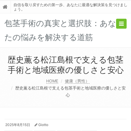
自信を取り戻すための第一歩、あなたに最適な解決策を見つけまし
ょう。
包茎手術の真実と選択肢：あな
Togg
navig
たの悩みを解決する道筋
歴史薫る松江島根で支える包茎
手術と地域医療の優しさと安心
HOME
健康（男性）
歴史薫る松江島根で支える包茎手術と地域医療の優しさと安
心
2025年8月15日
Giotto