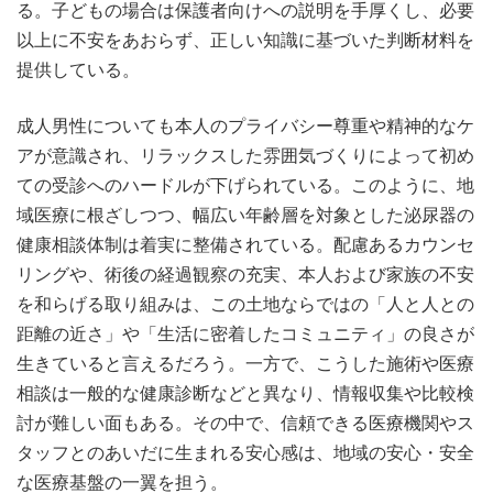
る。子どもの場合は保護者向けへの説明を手厚くし、必要
以上に不安をあおらず、正しい知識に基づいた判断材料を
提供している。
成人男性についても本人のプライバシー尊重や精神的なケ
アが意識され、リラックスした雰囲気づくりによって初め
ての受診へのハードルが下げられている。このように、地
域医療に根ざしつつ、幅広い年齢層を対象とした泌尿器の
健康相談体制は着実に整備されている。配慮あるカウンセ
リングや、術後の経過観察の充実、本人および家族の不安
を和らげる取り組みは、この土地ならではの「人と人との
距離の近さ」や「生活に密着したコミュニティ」の良さが
生きていると言えるだろう。一方で、こうした施術や医療
相談は一般的な健康診断などと異なり、情報収集や比較検
討が難しい面もある。その中で、信頼できる医療機関やス
タッフとのあいだに生まれる安心感は、地域の安心・安全
な医療基盤の一翼を担う。