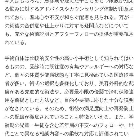
本人はもちろん、思春期を迎えた子どもをもつ家族が抱え
る悩みに対するアドバイスやカウンセリング体制が用意さ
れており、羞恥心や不安が和らぐ配慮も見られる。万が一
の術後の合併症や仕上がりに対する疑問点などについて
も、充分な術前説明とアフターフォローの提供が重要視さ
れている。
手術自体は比較的安全性の高い小手術として知られてはい
るものの、受診時に既往症の有無やアレルギーへの対応な
ど、個々の体質や健康状態を丁寧に見極めている医療従事
者が多い。術式の選択も多様化しており、美容外科的な配
慮がある先進的な術法や、必要最小限の侵襲で済む保険適
用を前提とした方法など、目的や要望に応じた十分な説明
がなされている。そのため、術後の満足度向上や再発防止
への配慮が徹底されていることも特徴といえる。また、学
齢期の児童・生徒を含む若年層の不安へのフォローや、世
代ごとで異なる相談内容への柔軟な対応も評価されてい