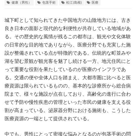
健康（男性）
包茎手術
松江(島根)
医療
城下町として知られてきた中国地方の山陰地方には、古き
良き日本の面影と現代的な利便性が共存している地域があ
る。
その歴史的な風情が残るこの都市は、観光や文化体験
の日常的な目的地でありながら、医療分野でも充実した施
設が整備されている点が特徴的である。伝統的な町並みや
湖を望む景観が観光客を魅了し続ける一方、地元住民にと
って重要な役割を果たしているのが医療のインフラであ
る。交通の便や全体人口を踏まえ、大都市圏に比べると医
療資源は限られているものの、基本的な診療所から総合病
院まで、様々な施設が点在しており、高齢化の進行に合わ
せて予防や慢性疾患の管理といった市民の健康を支える役
割が高まっている。泌尿器分野における施術も、こうした
医療資源の一端として提供されている。
中でも、男性にとって密接な悩みとなるのが包茎手術の問