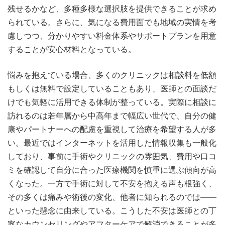
残せるかなど、多種多様な選択肢を提供できることが求め
られている。さらに、気になる費用面でも地域の実情を考
慮しつつ、分かりやすい料金体系やサポートプランを用意
することが安心材料となっている。
悩みを抱えている場合、多くのクリニックは相談料を低額
もしくは無料で設定していることもあり、医師との面談だ
けでも気軽に活用できる体制が整っている。実際に相談に
訪れるのは若年層から中高年まで幅広い世代で、自分の健
康やパートナーへの配慮を重視して治療を希望する人が多
い。最近ではインターネットを活用した情報収集も一般化
しており、事前に手術やクリニックの雰囲気、費用や口コ
ミを確認して自分に合った医療機関を慎重に選ぶ傾向が高
くなった。一方で手術に対して不安を抱える声も根強く、
その多くは痛みや術後の変化、他者に知られるのでは――
といった懸念に由来している。こうした不安は医師との丁
寧なカウンセリングやアフターケアで解消できることが多