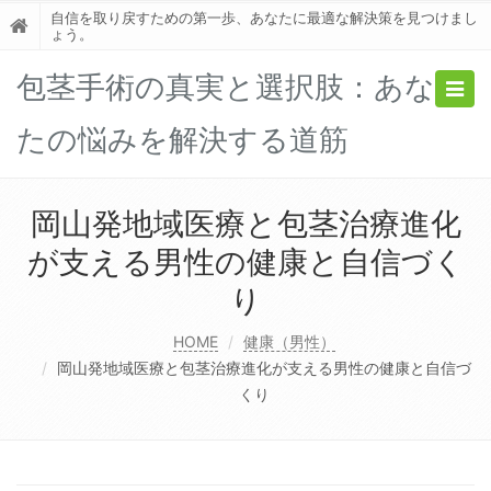
自信を取り戻すための第一歩、あなたに最適な解決策を見つけまし
ょう。
包茎手術の真実と選択肢：あな
Togg
navig
たの悩みを解決する道筋
岡山発地域医療と包茎治療進化
が支える男性の健康と自信づく
り
HOME
健康（男性）
岡山発地域医療と包茎治療進化が支える男性の健康と自信づ
くり