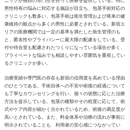
ニックが独自の専門性を持って医療を提供している。特に
男性特有の悩みに対応する施設が目立ち、包茎手術対応の
クリニックも数多い。包茎手術は衛生管理および将来の健
康維持の観点から多くの男性に必要とされている。新宿エ
リアの医療機関では一定の基準を満たした衛生管理のも
と、匿名性やプライバシーに最大限の配慮をしている。受
付や待合室も配慮されたつくりになっている場合が多く、
プライベートな悩みでも相談しやすい雰囲気を重視してい
るクリニックが多い。
治療実績や専門医の存在も新宿の信用度を高めている理由
のひとつである。手術自体への不安や術後の経過について
も丁寧なカウンセリングを行い、個々の状態に応じた治療
方法を提示している。包茎の種類やその程度に応じて、術
式やケア内容が細かく分かれているため、術後の満足度が
高いとされている。また、料金体系や治療の流れが事前に
明示されていることも、利用者の安心感につながってい