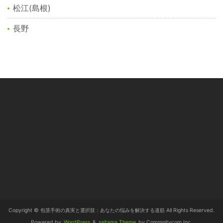
松江(島根)
長野
Copyright © 包茎手術の真実と選択肢：あなたの悩みを解決する道筋 All Rights Reserved.
Powered by
WordPress
&
saitama Theme
by Commnitycom,Inc.