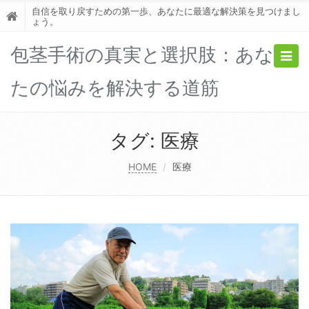
自信を取り戻すための第一歩、あなたに最適な解決策を見つけまし
ょう。
包茎手術の真実と選択肢：あな
Togg
navig
たの悩みを解決する道筋
タグ:
医療
HOME
医療