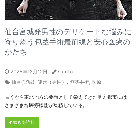
仙台宮城発男性のデリケートな悩みに
寄り添う包茎手術最前線と安心医療の
かたち
2025年12月12日
Giotto
仙台(宮城)
,
健康（男性）
,
包茎手術
,
医療
古くから東北地方の要衝として栄えてきた地方都市には、
さまざまな医療機能が集積している。
続きを読む