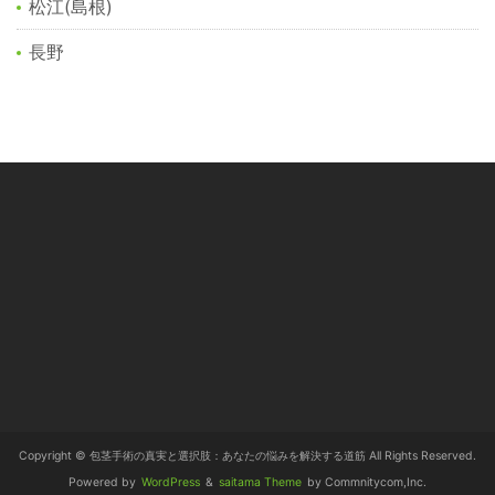
松江(島根)
長野
Copyright © 包茎手術の真実と選択肢：あなたの悩みを解決する道筋 All Rights Reserved.
Powered by
WordPress
&
saitama Theme
by Commnitycom,Inc.