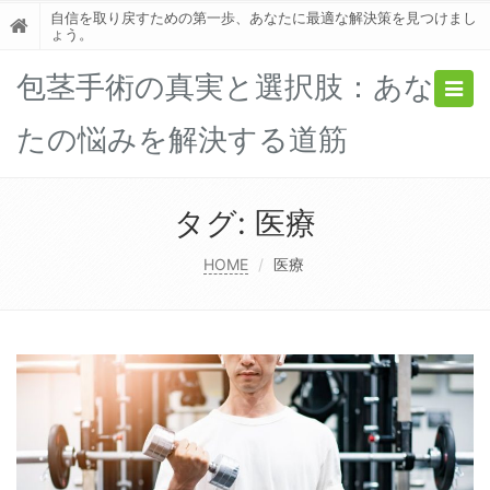
自信を取り戻すための第一歩、あなたに最適な解決策を見つけまし
ょう。
包茎手術の真実と選択肢：あな
Togg
navig
たの悩みを解決する道筋
タグ:
医療
HOME
医療